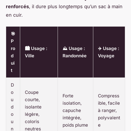
renforcés
, il dure plus longtemps qu’un sac à main
en cuir.
🎯
P
ro
🏙️ Usage :
⛰️ Usage :
✈️ Usage :
d
Ville
Randonnée
Voyage
ui
t
D
o
Coupe
Forte
Compress
u
courte,
isolation,
ible, facile
d
isolante
capuche
à ranger,
o
légère,
intégrée,
polyvalent
u
coloris
poids plume
e
n
neutres