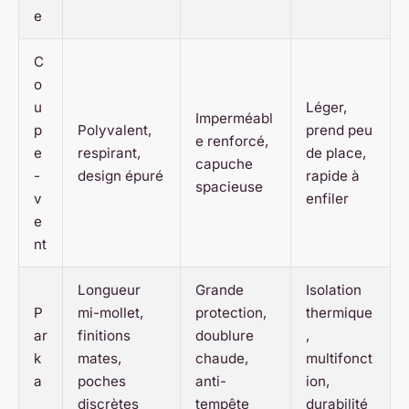
e
C
o
u
Léger,
Imperméabl
p
Polyvalent,
prend peu
e renforcé,
e
respirant,
de place,
capuche
-
design épuré
rapide à
spacieuse
v
enfiler
e
nt
Longueur
Grande
Isolation
P
mi-mollet,
protection,
thermique
ar
finitions
doublure
,
k
mates,
chaude,
multifonct
a
poches
anti-
ion,
discrètes
tempête
durabilité