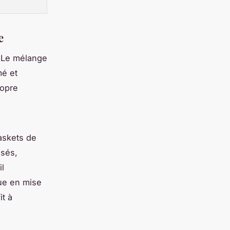
e
r. Le mélange
mé et
ropre
askets de
nsés,
il
ue en mise
it à