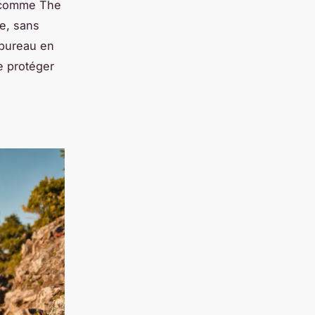
s comme The
e, sans
 bureau en
se protéger