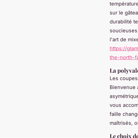
température
sur le gâte
durabilité 
soucieuses 
l'art de mix
https://gla
the-north-
La polyval
Les coupes 
Bienvenue a
asymétrique
vous accomp
faille chan
maîtrisés, 
Le choix de