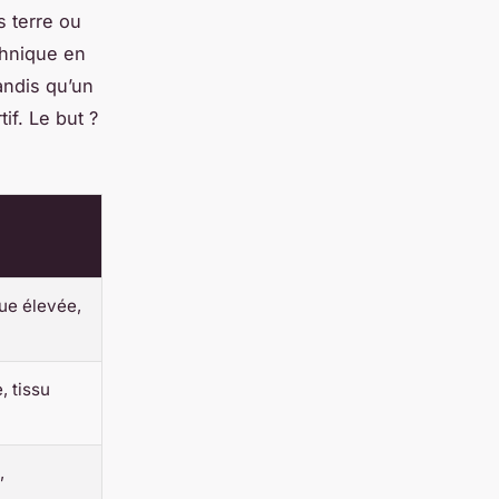
s terre ou
chnique en
andis qu’un
if. Le but ?
ue élevée,
, tissu
,