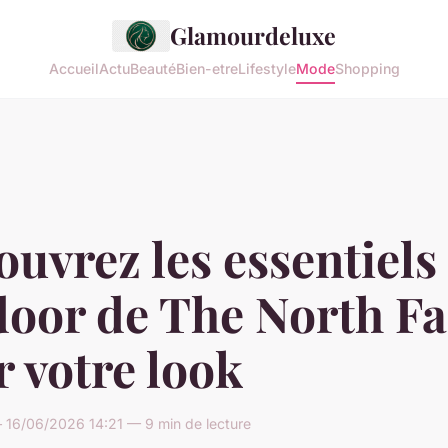
Glamourdeluxe
Accueil
Actu
Beauté
Bien-etre
Lifestyle
Mode
Shopping
uvrez les essentiels
door de The North F
 votre look
16/06/2026 14:21 — 9 min de lecture