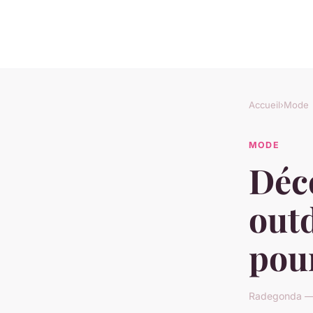
Accueil
›
Mode
MODE
Déco
out
pour
Radegonda — 