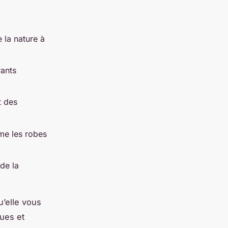
 la nature à
rants
t des
me les robes
de la
u’elle vous
ues et