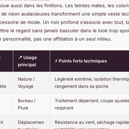
joue aussi dans les finitions. Les teintes mates, les colori
 de néon audacieuses transforment une simple veste te
ccessoire de mode. Un noir profond s’associe avec tout, t
ttire le regard sans jamais basculer dans le look trop sport
 personnalité, pas une affiliation à un seul milieu.
e
📍 Usage
⚡ Points forts techniques
principal
Nature /
Légèreté extrême, isolation thermiq
ble
Voyage
rangement dans sa poche
Bureau /
Traitement déperlant, coupe ajustée
Pluie
respirant
nt
Déplacemen
Résistance au vent, séchage rapide