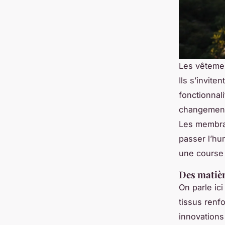
Les vêtemen
Ils s’invit
fonctionnal
changement 
Les membran
passer l’hu
une course 
Des matièr
On parle ic
tissus renf
innovations