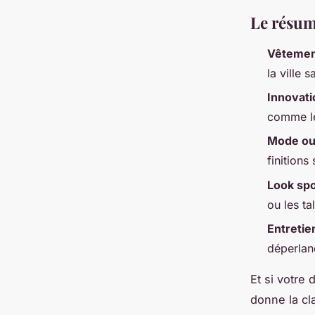
Le résum
Vêtemen
la ville
Innovati
comme le
Mode ou
finitions
Look spo
ou les ta
Entretie
déperlan
Et si votre
donne la cl