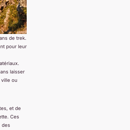
ans de trek.
nt pour leur
atériaux.
ans laisser
ville ou
tes, et de
ette. Ces
s des