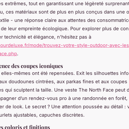
s extrêmes, tout en garantissant une légèreté surprenant
au, ces matériaux sont de plus en plus conçus dans une 
textile - une réponse claire aux attentes des consommatri
de leur empreinte écologique. Pour explorer plus de con
er technicité et élégance, n'hésitez pas à
mourdeluxe.fr/mode/trouvez-votre-style-outdoor-avec-les
face.php
.
ence des coupes iconiques
elles-mêmes ont été repensées. Exit les silhouettes inf
ux doudounes cintrées, aux parkas fines et aux coupes
s qui sculptent la taille. Une veste The North Face peut
agner d’un rendez-vous pro à une randonnée en forêt, s
ger de look. Le secret ? Une attention poussée au détail :
ourlets ajustables, capuches discrètes.
s coloris et finitions