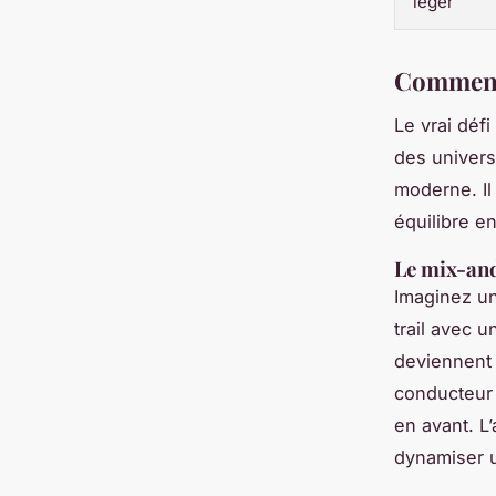
léger
Comment 
Le vrai défi
des univers 
moderne. Il
équilibre e
Le mix-and
Imaginez un
trail avec 
deviennent d
conducteur 
en avant. L
dynamiser 