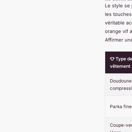
Le style se 
les touches
véritable a
orange vif a
Affirmer une
👕 Type d
vêtement
Doudoune
compressi
Parka fine
Coupe-ve