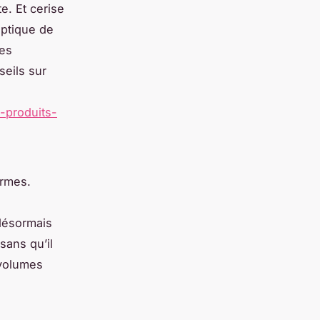
e. Et cerise
optique de
ces
seils sur
-produits-
ormes.
 désormais
ans qu’il
 volumes