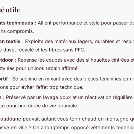
é utile
ts techniques
: Allient performance et style pour passer de
 sans compromis.
on textile
: Exploite des matériaux légers, durables et respi
 duvet recyclé et les fibres sans PFC.
tdoor
: Repense les coupes avec des silhouettes cintrées e
 stylées pour un look urbain affirmé.
rtif
: Se sublime en mixant avec des pièces féminines com
lons pour éviter l’effet trop technique.
n
: Préservé par un lavage doux et un réactivation régulière 
ce pour une durée de vie optimale.
 doudoune pouvait autant vous tenir chaud en montagne q
asse en ville ? On a longtemps opposé vêtements techniq