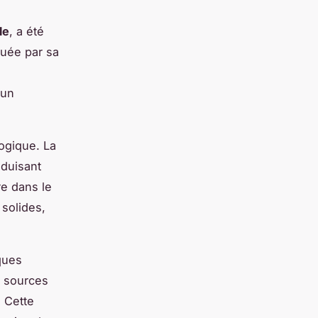
le
, a été
uée par sa
 un
ogique. La
éduisant
re dans le
solides,
ques
e sources
 Cette