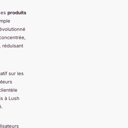
 ses
produits
emple
révolutionné
 concentrée,
, réduisant
tif sur les
ateurs
lientèle
is à Lush
é.
lisateurs