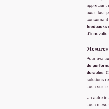
apprécient 
aussi leur 
concernant 
feedbacks
r
d'innovatio
Mesures 
Pour évaluer
de perform
durables
. 
solutions r
Lush sur le
Un autre in
Lush mesure