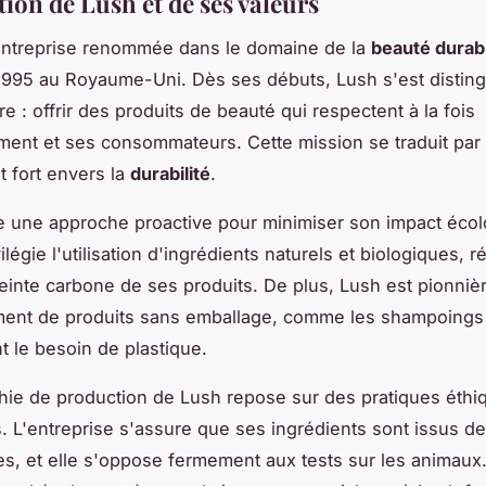
ion de Lush et de ses valeurs
entreprise renommée dans le domaine de la
beauté durab
995 au Royaume-Uni. Dès ses débuts, Lush s'est disting
re : offrir des produits de beauté qui respectent à la fois
ment et ses consommateurs. Cette mission se traduit par
 fort envers la
durabilité
.
 une approche proactive pour minimiser son impact écol
légie l'utilisation d'ingrédients naturels et biologiques, r
reinte carbone de ses produits. De plus, Lush est pionniè
ent de produits sans emballage, comme les shampoings 
t le besoin de plastique.
hie de production de Lush repose sur des pratiques éthi
. L'entreprise s'assure que ses ingrédients sont issus d
s, et elle s'oppose fermement aux tests sur les animaux.