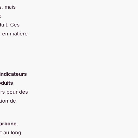
s, mais
e
duit. Ces
s en matière
indicateurs
oduits
urs pour des
tion de
carbone
.
t au long