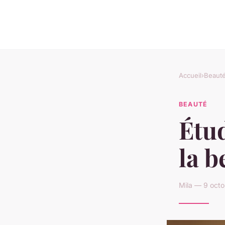
Accueil
›
Beaut
BEAUTÉ
Étud
la b
Mila — 9 octo