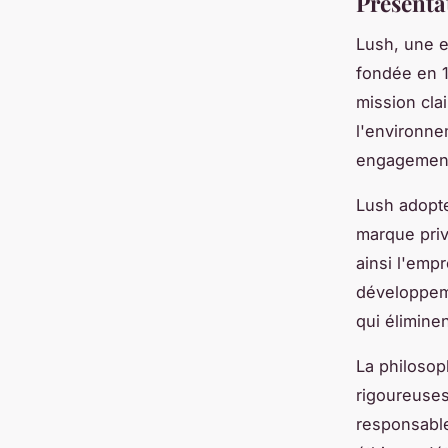
Présentat
Lush, une 
fondée en 1
mission clai
l'environne
engagement
Lush adopte
marque privi
ainsi l'emp
développem
qui éliminen
La philosop
rigoureuses
responsable