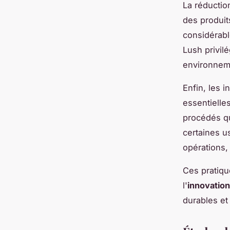
La réductio
des produit
considérabl
Lush privilé
environnem
Enfin, les i
essentielle
procédés qu
certaines u
opérations,
Ces pratiqu
l'
innovation
durables e