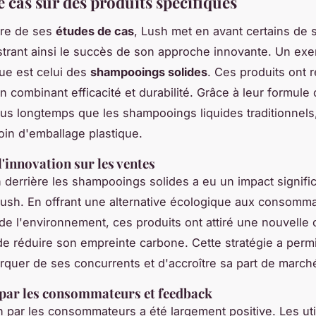
 cas sur des produits spécifiques
dre de ses
études de cas
, Lush met en avant certains de
lustrant ainsi le succès de son approche innovante. Un ex
ue est celui des
shampooings solides
. Ces produits ont 
n combinant efficacité et durabilité. Grâce à leur formule
plus longtemps que les shampooings liquides traditionnels
soin d'emballage plastique.
l'innovation sur les ventes
n derrière les shampooings solides a eu un impact significa
ush. En offrant une alternative écologique aux consomm
de l'environnement, ces produits ont attiré une nouvelle c
e réduire son empreinte carbone. Cette stratégie a perm
quer de ses concurrents et d'accroître sa part de march
par les consommateurs et feedback
n par les consommateurs a été largement positive. Les uti