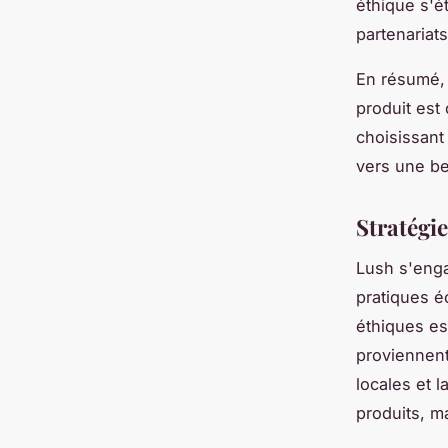
éthique s'é
partenariat
En résumé, 
produit est
choisissant
vers une be
Stratégi
Lush s'eng
pratiques é
éthiques es
proviennent
locales et 
produits, m