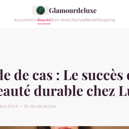
Glamourdeluxe
Accueil
Actu
Beauté
Bien-etre
Lifestyle
Mode
Shopping
é
e de cas : Le succès
eauté durable chez 
bre 2024 — 10 min de lecture