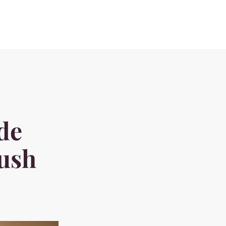
 de
Lush