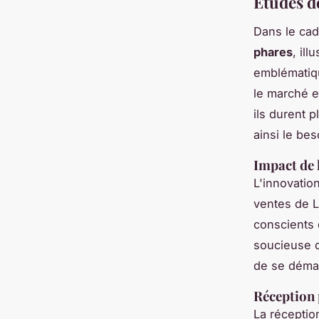
Études de
Dans le ca
phares
, il
emblématiq
le marché e
ils durent 
ainsi le be
Impact de 
L'innovatio
ventes de L
conscients 
soucieuse d
de se démar
Réception 
La réceptio