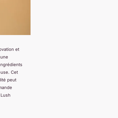
ovation et
 une
ingrédients
euse. Cet
ité peut
emande
 Lush