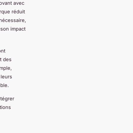
novant avec
rque réduit
 nécessaire,
i son impact
ont
t des
mple,
 leurs
ble.
tégrer
tions