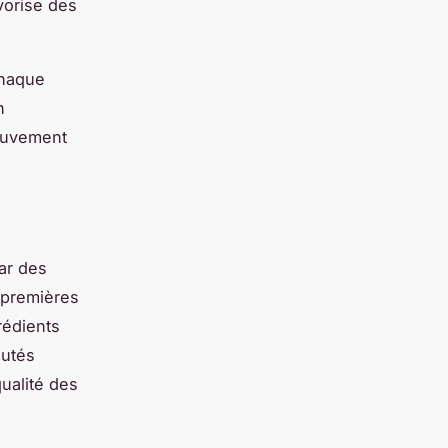
vorise des
chaque
n
mouvement
ar des
 premières
rédients
autés
qualité des